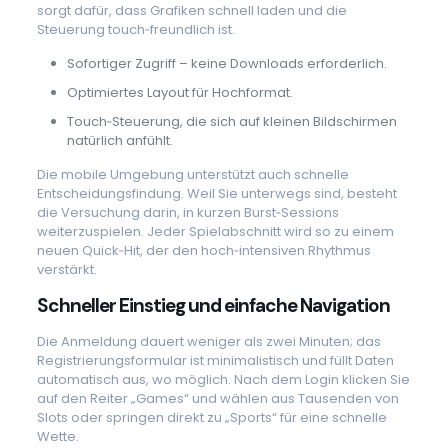
sorgt dafür, dass Grafiken schnell laden und die
Steuerung touch‑freundlich ist.
Sofortiger Zugriff – keine Downloads erforderlich.
Optimiertes Layout für Hochformat.
Touch‑Steuerung, die sich auf kleinen Bildschirmen
natürlich anfühlt.
Die mobile Umgebung unterstützt auch schnelle
Entscheidungsfindung. Weil Sie unterwegs sind, besteht
die Versuchung darin, in kurzen Burst‑Sessions
weiterzuspielen. Jeder Spielabschnitt wird so zu einem
neuen Quick‑Hit, der den hoch‑intensiven Rhythmus
verstärkt.
Schneller Einstieg und einfache Navigation
Die Anmeldung dauert weniger als zwei Minuten; das
Registrierungsformular ist minimalistisch und füllt Daten
automatisch aus, wo möglich. Nach dem Login klicken Sie
auf den Reiter „Games“ und wählen aus Tausenden von
Slots oder springen direkt zu „Sports“ für eine schnelle
Wette.