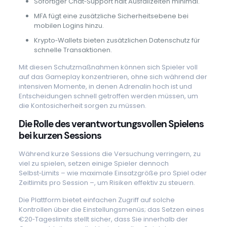
Sofortiger Chat‑Support hält Ausfallzeiten minimal.
MFA fügt eine zusätzliche Sicherheitsebene bei
mobilen Logins hinzu.
Krypto‑Wallets bieten zusätzlichen Datenschutz für
schnelle Transaktionen.
Mit diesen Schutzmaßnahmen können sich Spieler voll
auf das Gameplay konzentrieren, ohne sich während der
intensiven Momente, in denen Adrenalin hoch ist und
Entscheidungen schnell getroffen werden müssen, um
die Kontosicherheit sorgen zu müssen.
Die Rolle des verantwortungsvollen Spielens
bei kurzen Sessions
Während kurze Sessions die Versuchung verringern, zu
viel zu spielen, setzen einige Spieler dennoch
Selbst‑Limits – wie maximale Einsatzgröße pro Spiel oder
Zeitlimits pro Session –, um Risiken effektiv zu steuern.
Die Plattform bietet einfachen Zugriff auf solche
Kontrollen über die Einstellungsmenüs; das Setzen eines
€20‑Tageslimits stellt sicher, dass Sie innerhalb der