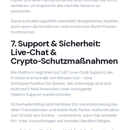
haben und eine Pechsträhne bei Slots, könnten sie sofort
abheben, um Kapital für die nächste Session zu
bewahren.
Diese schnelle Liquidität unterstützt diszipliniertes Spielen,
auch wenn die Emotionen während kurzer Burst‑Phasen
hochkochen.
7. Support & Sicherheit:
Live‑Chat &
Crypto‑Schutzmaßnahmen
Die Plattform legt Wert auf 24/7‑Live‑Chat‑Support, der
Probleme innerhalb von Minuten löst – eine
Schlüssel‑Funktion für Spieler, die unterwegs sind und
nicht auf E‑Mail‑Antworten oder verzögerte
Telefon‑Support warten können.
Sicherheitsmäßig nutzt MyStake SSL‑Verschlüsselung bei
allen Transaktionen und bietet Multi‑Factor‑Authentication
zum Schutz des Kontos – unerlässlich, wenn Sie schnelle
Ein- oder Auszahlungen auf mobilen Geräten tätigen.