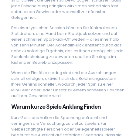
sind. Spieler, die diesen Stil bevorzugen, schätzen, dass
jede Entscheidung dringlich wirkt; man sichert sich fast
sofort einen Gewinn oder wechselt zur nächsten
Gelegenheit.
Bei einer typischen Session könnten Sie fünfmal einen
Slot drehen, eine Hand beim Blackjack setzen und auf
einen schnellen Sport‑Kick‑Off wetten – alles innerhalb
von zehn Minuten. Der Adrenalin‑Kick entsteht durch das
nahezu sofortige Ergebnis, das es Ihnen ermöglicht, jede
Spielentscheidung zu bewerten und Ihre Strategie im
laufenden Betrieb anzupassen.
Wenn die Einsätze niedrig sind und die Auszahlungen
schnell erfolgen, aktiviert sich das Belohnungssystem
Ihres Gehirns schneller, wodurch jeder Spin zu einer
Mini‑Feier oder jeder Einsatz zu einem schnellen Häkchen
auf Ihrer Gewinnliste wird.
Warum kurze Spiele Anklang Finden
Kurz‑Sessions halten die Spannung aufrecht und
verringern die Versuchung, zu viel zu spielen. Für
vielbeschäftigte Personen oder Gelegenheitsspieler
bedeutet die Aussicht auf sofortiges Feedback, dass sie