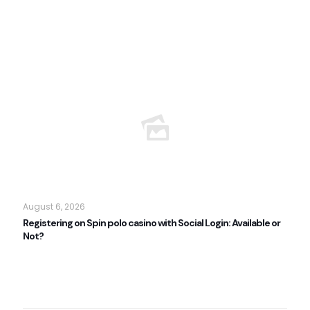
Read more
August 6, 2026
Registering on Spin polo casino with Social Login: Available or
Not?
Read more