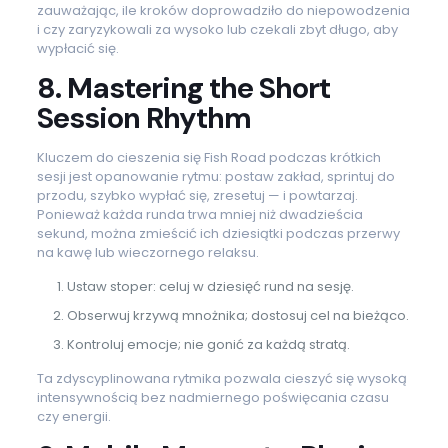
zauważając, ile kroków doprowadziło do niepowodzenia
i czy zaryzykowali za wysoko lub czekali zbyt długo, aby
wypłacić się.
8. Mastering the Short
Session Rhythm
Kluczem do cieszenia się Fish Road podczas krótkich
sesji jest opanowanie rytmu: postaw zakład, sprintuj do
przodu, szybko wypłać się, zresetuj — i powtarzaj.
Ponieważ każda runda trwa mniej niż dwadzieścia
sekund, można zmieścić ich dziesiątki podczas przerwy
na kawę lub wieczornego relaksu.
Ustaw stoper: celuj w dziesięć rund na sesję.
Obserwuj krzywą mnożnika; dostosuj cel na bieżąco.
Kontroluj emocje; nie gonić za każdą stratą.
Ta zdyscyplinowana rytmika pozwala cieszyć się wysoką
intensywnością bez nadmiernego poświęcania czasu
czy energii.