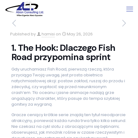
Published by
hamisi
on
May 26, 2026
1. The Hook: Dlaczego Fish
Road przypomina sprint
Gdy uruchamiasz Fish Road, pierwszą rzeczą, która
przyciąga Twoją uwagę, jest prosta obietnica
natychmiastowej akcji: postaw zakład, ruszaj do przodu i
zdecyduj, czy wypłacić się przed nieuniknionym
crash’em. Tło oceanu i jasne animacje nadają grze
angażujący charakter, który pasuje do tempa szybkiej
gonitwy za wygraną.
Gracze ceniący krótkie serie znajdą ten tytuł nieodparcie
atrakcyjny, ponieważ każda runda trwa tylko kilka sekund.
Nie czekasz na cykl slotu z obracającymi się bębnami;
obserwujesz, jak mnożnik rośnie w czasie rzeczywistym i