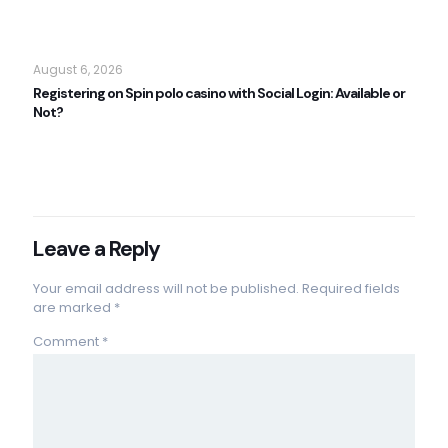
August 6, 2026
Registering on Spin polo casino with Social Login: Available or
Not?
Read more
Leave a Reply
Your email address will not be published.
Required fields
are marked
*
Comment
*