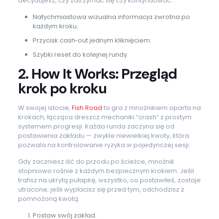
decydujesz, czy zatrzymać się czy kontynuować.
Natychmiastowa wizualna informacja zwrotna po
każdym kroku.
Przycisk cash‑out jednym kliknięciem.
Szybki reset do kolejnej rundy.
2. How It Works: Przegląd
krok po kroku
W swojej istocie,
Fish Road
to gra z mnożnikiem oparta na
krokach, łącząca dreszcz mechaniki “crash” z prostym
systemem progresji. Każda runda zaczyna się od
postawienia zakładu — zwykle niewielkiej kwoty, która
pozwala na kontrolowanie ryzyka w pojedynczej sesji.
Gdy zaczniesz iść do przodu po ścieżce, mnożnik
stopniowo rośnie z każdym bezpiecznym krokiem. Jeśli
trafisz na ukrytą pułapkę, wszystko, co postawiłeś, zostaje
utracone; jeśli wypłacisz się przed tym, odchodzisz z
pomnożoną kwotą.
Postaw swój zakład.