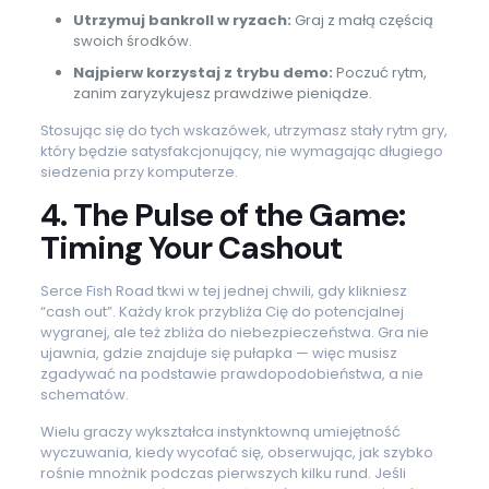
Utrzymuj bankroll w ryzach:
Graj z małą częścią
swoich środków.
Najpierw korzystaj z trybu demo:
Poczuć rytm,
zanim zaryzykujesz prawdziwe pieniądze.
Stosując się do tych wskazówek, utrzymasz stały rytm gry,
który będzie satysfakcjonujący, nie wymagając długiego
siedzenia przy komputerze.
4. The Pulse of the Game:
Timing Your Cashout
Serce Fish Road tkwi w tej jednej chwili, gdy klikniesz
“cash out”. Każdy krok przybliża Cię do potencjalnej
wygranej, ale też zbliża do niebezpieczeństwa. Gra nie
ujawnia, gdzie znajduje się pułapka — więc musisz
zgadywać na podstawie prawdopodobieństwa, a nie
schematów.
Wielu graczy wykształca instynktowną umiejętność
wyczuwania, kiedy wycofać się, obserwując, jak szybko
rośnie mnożnik podczas pierwszych kilku rund. Jeśli