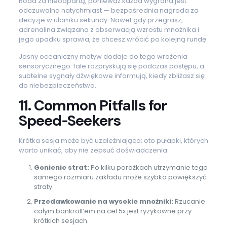
Road za nieodpartą, ponieważ każda wygrana jest
odczuwalna natychmiast — bezpośrednia nagroda za
decyzje w ułamku sekundy. Nawet gdy przegrasz,
adrenalina związana z obserwacją wzrostu mnożnika i
jego upadku sprawia, że chcesz wrócić po kolejną rundę.
Jasny oceaniczny motyw dodaje do tego wrażenia
sensorycznego: fale rozpryskują się podczas postępu, a
subtelne sygnały dźwiękowe informują, kiedy zbliżasz się
do niebezpieczeństwa.
11. Common Pitfalls for
Speed‑Seekers
Krótka sesja może być uzależniająca; oto pułapki, których
warto unikać, aby nie zepsuć doświadczenia:
Gonienie strat:
Po kilku porażkach utrzymanie tego
samego rozmiaru zakładu może szybko powiększyć
straty.
Przedawkowanie na wysokie mnożniki:
Rzucanie
całym bankroll’em na cel 5x jest ryzykowne przy
krótkich sesjach.