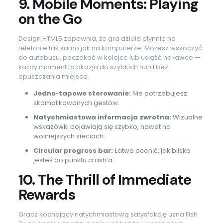
9. Mobile Moments: Playing
on the Go
Design HTML5 zapewnia, że gra działa płynnie na
telefonie tak samo jak na komputerze. Możesz wskoczyć
do autobusu, poczekać w kolejce lub usiąść na ławce —
każdy moment to okazja do szybkich rund bez
opuszczania miejsca.
Jedno‑tapowe sterowanie:
Nie potrzebujesz
skomplikowanych gestów.
Natychmiastowa informacja zwrotna:
Wizualne
wskazówki pojawiają się szybko, nawet na
wolniejszych sieciach.
Circular progress bar:
Łatwo ocenić, jak blisko
jesteś do punktu crash’a.
10. The Thrill of Immediate
Rewards
Gracz kochający natychmiastową satysfakcję uzna Fish