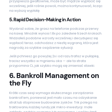
przyspiesza gwałtownie, może być mądrze wypłacić się
wcześniej; jeśli rośnie powoli, można kontynuować, licząc
na wyższą wypłatę.
5. Rapid Decision-Making in Action
Wyobraź sobie, że grasz na telefonie podczas przerwy
na kawę. Mnożnik wynosi 1.8x po zaledwie trzech krokach.
Widziałeś podobne wzrosty wcześniej i decydujesz się
wypłacić teraz; odchodzisz z niezłą wygraną, która jest
nagrodą za szybkie osądzenie sytuacji.
Jeśli pchniesz go powyżej 2x i od razu trafisz w pułapkę,
tracisz wszystko w mgnieniu oka — ale ta strata
przypomina Ci, jak szybko mogą się zmieniać stawki.
6. Bankroll Management on
the Fly
Krótki czas sesji wymaga skutecznego zarządzania
bankroll’em, ponieważ jest mało czasu na odzyskanie
strat lub stopniowe budowanie zysków. Trik polega na
traktowaniu każdej rundy jak mikro‑inwestycji: małe
zakłady, szybkie wygrane lub przegrane, i ogólny limit