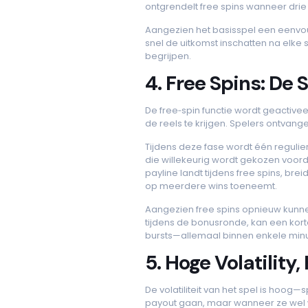
ontgrendelt free spins wanneer drie
Aangezien het basisspel een eenvou
snel de uitkomst inschatten na elke
begrijpen.
4. Free Spins: De 
De free‑spin functie wordt geactive
de reels te krijgen. Spelers ontvange
Tijdens deze fase wordt één reguli
die willekeurig wordt gekozen voord
payline landt tijdens free spins, bre
op meerdere wins toeneemt.
Aangezien free spins opnieuw kunne
tijdens de bonusronde, kan een kor
bursts—allemaal binnen enkele minu
5. Hoge Volatility,
De volatiliteit van het spel is hoo
payout gaan, maar wanneer ze wel wi