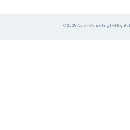
© 2025 Abion Consulting | All Right