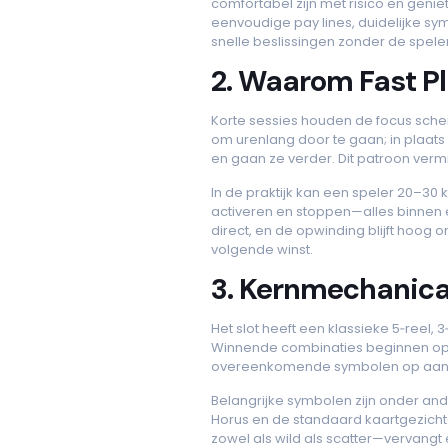
comfortabel zijn met risico en geni
eenvoudige pay lines, duidelijke s
snelle beslissingen zonder de spele
2. Waarom Fast P
Korte sessies houden de focus scherp
om urenlang door te gaan; in plaats 
en gaan ze verder. Dit patroon verm
In de praktijk kan een speler 20–30 
activeren en stoppen—alles binnen ee
direct, en de opwinding blijft hoog 
volgende winst.
3. Kernmechanica
Het slot heeft een klassieke 5‑reel, 3
Winnende combinaties beginnen op d
overeenkomende symbolen op aang
Belangrijke symbolen zijn onder ande
Horus en de standaard kaartgezichte
zowel als wild als scatter—vervangt