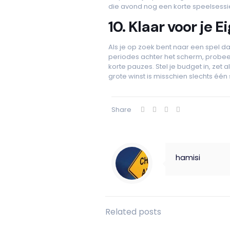
die avond nog een korte speelsessie
10. Klaar voor je 
Als je op zoek bent naar een spel da
periodes achter het scherm, probe
korte pauzes. Stel je budget in, zet
grote winst is misschien slechts één 
Share
hamisi
Related posts