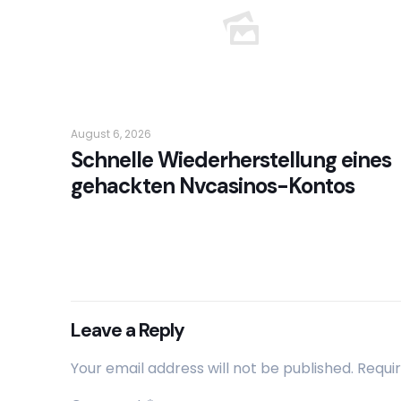
August 6, 2026
Schnelle Wiederherstellung eines
gehackten Nvcasinos-Kontos
Read more
Leave a Reply
Your email address will not be published.
Requi