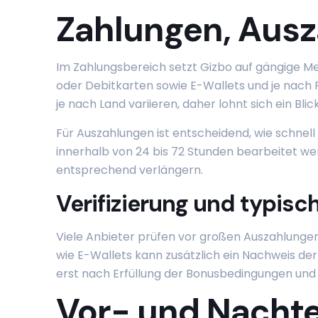
Zahlungen, Aus
Im Zahlungsbereich setzt Gizbo auf gängige M
oder Debitkarten sowie E-Wallets und je nach
je nach Land variieren, daher lohnt sich ein Blick
Für Auszahlungen ist entscheidend, wie schnell
innerhalb von 24 bis 72 Stunden bearbeitet wer
entsprechend verlängern.
Verifizierung und typis
Viele Anbieter prüfen vor großen Auszahlungen
wie E-Wallets kann zusätzlich ein Nachweis der
erst nach Erfüllung der Bonusbedingungen und e
Vor- und Nachte