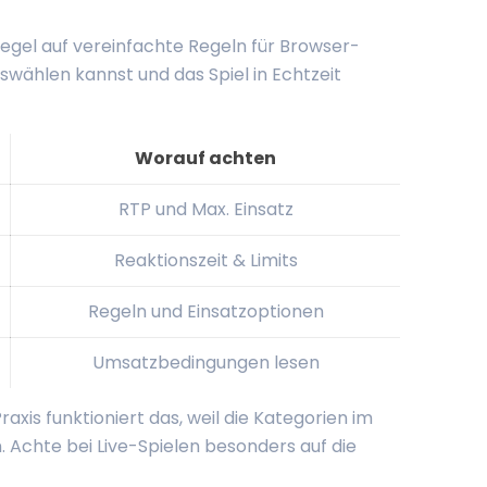
 Regel auf vereinfachte Regeln für Browser-
swählen kannst und das Spiel in Echtzeit
Worauf achten
RTP und Max. Einsatz
Reaktionszeit & Limits
Regeln und Einsatzoptionen
Umsatzbedingungen lesen
axis funktioniert das, weil die Kategorien im
. Achte bei Live-Spielen besonders auf die