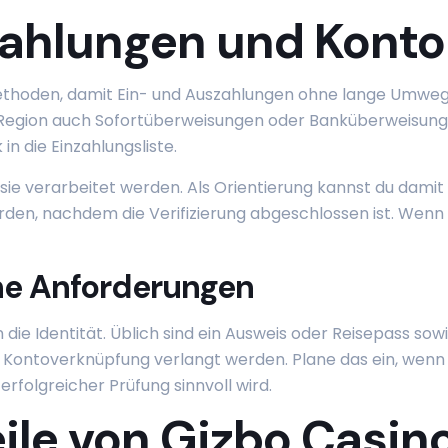
zahlungen und Kont
ethoden, damit Ein- und Auszahlungen ohne lange Umwege
 Region auch Sofortüberweisungen oder Banküberweisung.
 in die Einzahlungsliste.
 sie verarbeitet werden. Als Orientierung kannst du dami
den, nachdem die Verifizierung abgeschlossen ist. Wenn ei
che Anforderungen
 die Identität. Üblich sind ein Ausweis oder Reisepass s
 Kontoverknüpfung verlangt werden. Plane das ein, wenn d
rfolgreicher Prüfung sinnvoll wird.
ile von Gizbo Casin