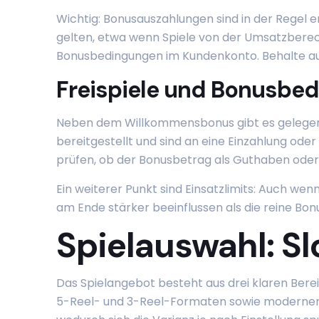
Wichtig: Bonusauszahlungen sind in der Regel e
gelten, etwa wenn Spiele von der Umsatzberech
Bonusbedingungen im Kundenkonto. Behalte auß
Freispiele und Bonusbed
Neben dem Willkommensbonus gibt es gelegentl
bereitgestellt und sind an eine Einzahlung oder
prüfen, ob der Bonusbetrag als Guthaben oder
Ein weiterer Punkt sind Einsatzlimits: Auch we
am Ende stärker beeinflussen als die reine Bon
Spielauswahl: Sl
Das Spielangebot besteht aus drei klaren Berei
5-Reel- und 3-Reel-Formaten sowie moderneren