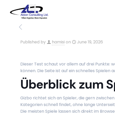
Published by
hamisi
on
June 19, 2026
Dieser Test schaut vor allem auf drei Punkte: w
können. Die Seite ist auf ein schnelles Spielen
Überblick zum S
Gizbo richtet sich an Spieler, die gern zwisch
Kategorien schnell findet, ohne lange Unterseit
Die meisten Spiele lassen sich direkt im Browse