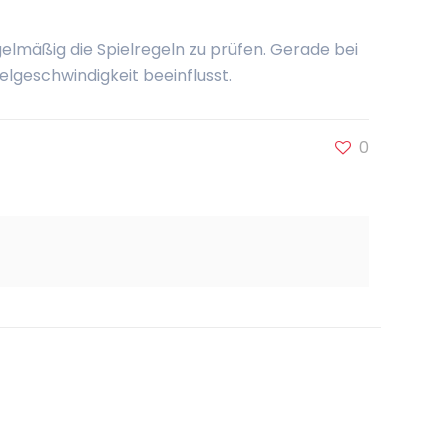
elmäßig die Spielregeln zu prüfen. Gerade bei
elgeschwindigkeit beeinflusst.
0