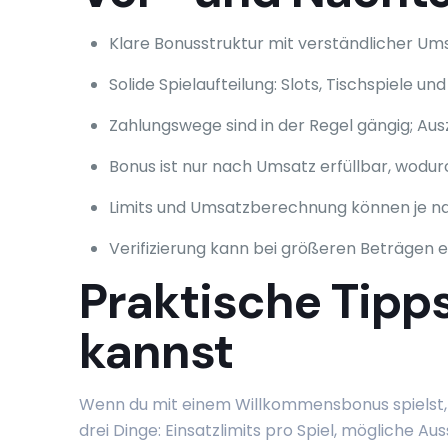
Klare Bonusstruktur mit verständlicher Um
Solide Spielaufteilung: Slots, Tischspiele un
Zahlungswege sind in der Regel gängig; Au
Bonus ist nur nach Umsatz erfüllbar, wodu
Limits und Umsatzberechnung können je nach
Verifizierung kann bei größeren Beträgen er
Praktische Tipp
kannst
Wenn du mit einem Willkommensbonus spielst, p
drei Dinge: Einsatzlimits pro Spiel, möglich