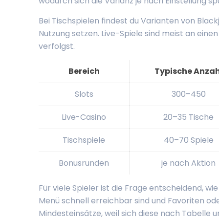
wodurch sich die Varianz je nach Einstellung s
Bei Tischspielen findest du Varianten von Blac
Nutzung setzen. Live-Spiele sind meist an ein
verfolgst.
Bereich
Typische Anzah
Slots
300–450
Live-Casino
20–35 Tische
Tischspiele
40–70 Spiele
Bonusrunden
je nach Aktion
Für viele Spieler ist die Frage entscheidend, w
Menü schnell erreichbar sind und Favoriten ode
Mindesteinsätze, weil sich diese nach Tabelle 