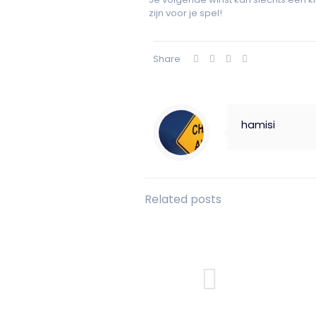
zijn voor je spel!
Share
hamisi
Related posts