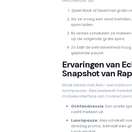
beschikbaar zijn:
Speel Book of Dead
met gratis cr
Als ze vroeg een winst behalen
spins laden.
Bij verlies schakelen ze meteen
op de volgende gratis spins.
Zo blijft de betrokkenheid hoog
geplande pauze.
Ervaringen van Ec
Snapshot van Rap
Maak kennis met Alex—een kantoorme
lunchpauzes. Alex besteedt meestal 
mobiele interface van CookieCasino
Ochtendsessie:
Een snelle spin
casht meteen uit.
Lunchpauze:
Alex schakelt ove
dinsdag promo; behaalt een gro
lunch eindigt.