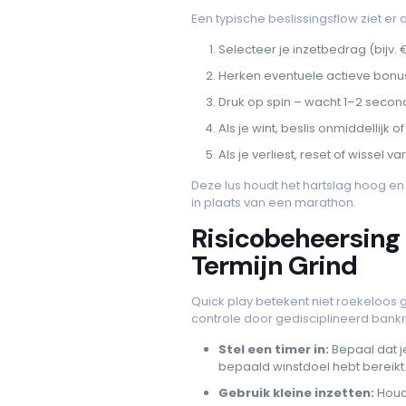
Een typische beslissingsflow ziet er al
Selecteer je inzetbedrag (bijv. €
Herken eventuele actieve bonus
Druk op spin – wacht 1–2 secon
Als je wint, beslis onmiddellijk o
Als je verliest, reset of wissel 
Deze lus houdt het hartslag hoog en z
in plaats van een marathon.
Risicobeheersing
Termijn Grind
Quick play betekent niet roekeloos
controle door gedisciplineerd bankro
Stel een timer in:
Bepaal dat je
bepaald winstdoel hebt bereikt
Gebruik kleine inzetten:
Houd 