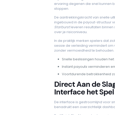
ervaring degenen die snel kunnen be
stoppen.
De aantrekkingskracht van snelle uit
ingebouwd in de payout-structuur van
Starburst
leveren resultaten binnen 
over je risiconiveau.
In de praktijk merken spelers dat zi
sessie de verleiding vermindert om v
zonder vermoeidheid te behouden.
Snelle beslissingen houden he
Instant payouts verminderen e
Voortdurende betrokkenheid zo
Direct Aan de Sla
Interface het Spel
De interface is gestroomlijnd voor s
benadrukt een overzichtelijk dashboar