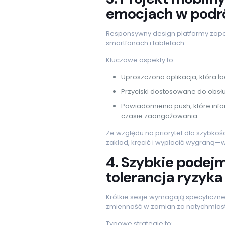
emocjach w podr
Responsywny design platformy zapew
smartfonach i tabletach.
Kluczowe aspekty to:
Uproszczona aplikacja, która ła
Przyciski dostosowane do obsłu
Powiadomienia push, które info
czasie zaangażowania.
Ze względu na priorytet dla szybkoś
zakład, kręcić i wypłacić wygraną—w
4. Szybkie podejm
tolerancja ryzyka
Krótkie sesje wymagają specyficzn
zmienność w zamian za natychmias
Typowe strategie to: