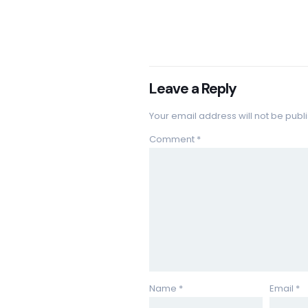
Read
more
Leave a Reply
Your email address will not be publ
Comment
*
Name
*
Email
*