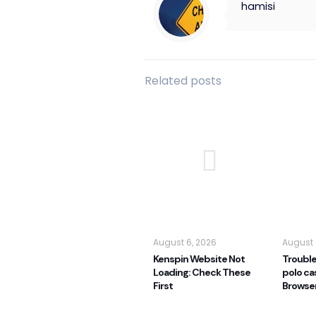
hamisi
Related posts
August 6, 2026
August 
Kenspin Website Not
Trouble
Loading: Check These
polo ca
First
Browse