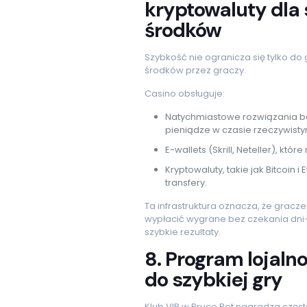
kryptowaluty dla
środków
Szybkość nie ogranicza się tylko do 
środków przez graczy.
Casino obsługuje:
Natychmiastowe rozwiązania bank
pieniądze w czasie rzeczywisty
E-wallets (Skrill, Neteller), któr
Kryptowaluty, takie jak Bitcoin
transfery.
Ta infrastruktura oznacza, że gracz
wypłacić wygrane bez czekania dni—c
szybkie rezultaty.
8. Program lojal
do szybkiej gry
Klub VIP w Bruce Bet nagradza częst