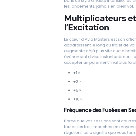
Dans ce style à haute intensité, les
les lancements, jamais en plein vol.
Multiplicateurs e
l’Excitation
Le cœur d’Avia Masters est son affi
apparaissent le long du trajet de vo
augmente déjà plus vite que d’habitud
événement divise instantanément le
accepter un paiement final plus faibl
+1 ×
+2 ×
+5 ×
+10 ×
Fréquence des Fusées en Se
Parce que vos sessions sont courtes,
toutes les trois manches en moyenne
réguliers, cela signifie que vous te