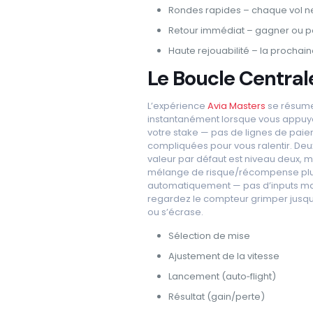
Rondes rapides – chaque vol n
Retour immédiat – gagner ou pe
Haute rejouabilité – la prochai
Le Boucle Central
L’expérience
Avia Masters
se résume
instantanément lorsque vous appuyez 
votre stake — pas de lignes de paie
compliquées pour vous ralentir. Deu
valeur par défaut est niveau deux, 
mélange de risque/récompense plus 
automatiquement — pas d’inputs manuel
regardez le compteur grimper jusqu’à
ou s’écrase.
Sélection de mise
Ajustement de la vitesse
Lancement (auto‑flight)
Résultat (gain/perte)