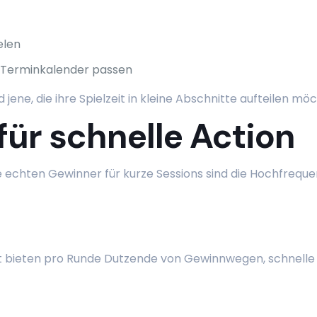
elen
en Terminkalender passen
jene, die ihre Spielzeit in kleine Abschnitte aufteilen mö
 für schnelle Action
e echten Gewinner für kurze Sessions sind die Hochfrequenz
 bieten pro Runde Dutzende von Gewinnwegen, schnelle A