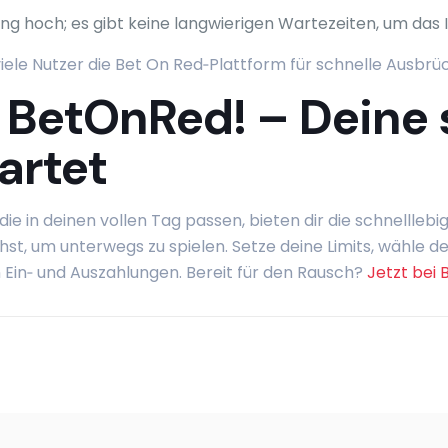
ng hoch; es gibt keine langwierigen Wartezeiten, um das I
iele Nutzer die Bet On Red‑Plattform für schnelle Ausbr
i BetOnRed! – Deine 
artet
e in deinen vollen Tag passen, bieten dir die schnelllebige
hst, um unterwegs zu spielen. Setze deine Limits, wähle 
 Ein‑ und Auszahlungen. Bereit für den Rausch?
Jetzt bei 