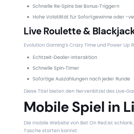
Schnelle Re‑Spins bei Bonus‑Triggern
Hohe Volatilität für Sofortgewinne oder -ve
Live Roulette & Blackjac
Evolution Gaming’s Crazy Time und Power Up Ro
Echtzeit‑Dealer‑Interaktion
Schnelle Spin‑Timer
Sofortige Auszahlungen nach jeder Runde
Diese Titel bieten den Nervenkitzel des Live‑
Mobile Spiel in 
Die mobile Website von Bet On Red ist schlank, 
Tasche starten kannst.