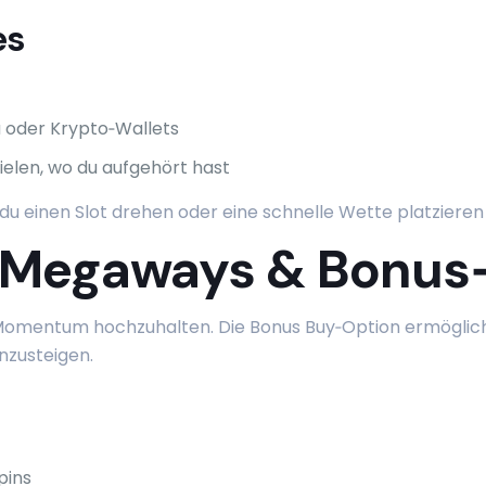
es
a oder Krypto‑Wallets
elen, wo du aufgehört hast
du einen Slot drehen oder eine schnelle Wette platzieren
 Megaways & Bonus
 Momentum hochzuhalten. Die Bonus Buy‑Option ermöglicht
nzusteigen.
pins