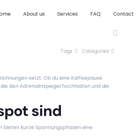
ome
About us
Services
FAQ
Contact
Tags
Categories
Belohnungen setzt. Ob du eine Kaffeepause
 die den Adrenalinspiegel hochhalten und die
spot sind
sen bieten kurze Spannungsphasen eine