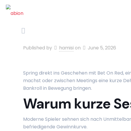
Published by
hamisi
on
June 5, 2026
Spring direkt ins Geschehen mit Bet On Red, e
machst oder zwischen Meetings eine kurze Dehn
Bankroll in Bewegung bringen.
Warum kurze Ses
Moderne Spieler sehnen sich nach Unmittelbark
befriedigende Gewinnkurve.