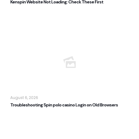
Kenspin Website Not Loading: Check These First
Read more
August 6, 2026
Troubleshooting Spin polo casino Login on Old Browsers
Read more