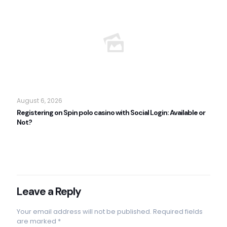
August 6, 2026
Registering on Spin polo casino with Social Login: Available or
Not?
Read more
Leave a Reply
Your email address will not be published.
Required fields
are marked
*