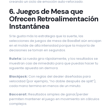
creando un ciclo de emoción auto‑reforzado.
6. Juegos de Mesa que
Ofrecen Retroalimentación
Instantánea
Si te gusta más la estrategia que la suerte, las
selecciones de juegos de mesa de BassBet aún encajan
en el molde de alta intensidad porque la mayoría de
decisiones se toman en segundos.
Ruleta:
La rueda gira rápidamente, y los resultados se
muestran casi de inmediato para que puedas hacer tu
siguiente apuesta sin demora.
Blackjack:
Con reglas del dealer diseñadas para
velocidad (por ejemplo, “no doble después de split”),
cada mano termina en menos de un minuto.
Baccarat:
Resultados simples de ganar/perder
permiten mantener el juego en movimiento sin cálculos
complejos.