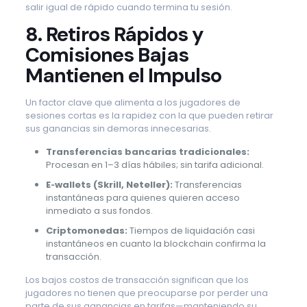
salir igual de rápido cuando termina tu sesión.
8. Retiros Rápidos y
Comisiones Bajas
Mantienen el Impulso
Un factor clave que alimenta a los jugadores de
sesiones cortas es la rapidez con la que pueden retirar
sus ganancias sin demoras innecesarias.
Transferencias bancarias tradicionales:
Procesan en 1–3 días hábiles; sin tarifa adicional.
E‑wallets (Skrill, Neteller):
Transferencias
instantáneas para quienes quieren acceso
inmediato a sus fondos.
Criptomonedas:
Tiempos de liquidación casi
instantáneos en cuanto la blockchain confirma la
transacción.
Los bajos costos de transacción significan que los
jugadores no tienen que preocuparse por perder una
parte de sus ganancias en tarifas—manteniendo su