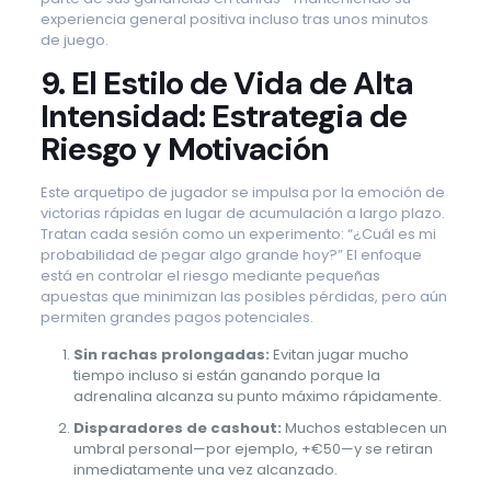
experiencia general positiva incluso tras unos minutos
de juego.
9. El Estilo de Vida de Alta
Intensidad: Estrategia de
Riesgo y Motivación
Este arquetipo de jugador se impulsa por la emoción de
victorias rápidas en lugar de acumulación a largo plazo.
Tratan cada sesión como un experimento: “¿Cuál es mi
probabilidad de pegar algo grande hoy?” El enfoque
está en controlar el riesgo mediante pequeñas
apuestas que minimizan las posibles pérdidas, pero aún
permiten grandes pagos potenciales.
Sin rachas prolongadas:
Evitan jugar mucho
tiempo incluso si están ganando porque la
adrenalina alcanza su punto máximo rápidamente.
Disparadores de cashout:
Muchos establecen un
umbral personal—por ejemplo, +€50—y se retiran
inmediatamente una vez alcanzado.