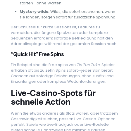
starten—ohne Warten.
Mystery wilds:
Wilds, die sofort erscheinen, wenn
sie landen, sorgen sofort für zusätzliche Spannung.
Der Schlüssel für kurze Sessions ist, Features zu
vermeiden, die längere Spielzeiten oder komplexe
Sequenzen erfordern; sofortige Befriedigung hält den
Adrenalinspiegel während der gesamten Session hoch.
“Quick Hit” Free Spins
Ein Beispiel sind die Free spins von
Tic Tac Take
. Spieler
erhalten oft bis zu zehn Spins sofort—jeder Spin bietet
Chancen auf sofortige Belohnungen, ohne zusätzliche
Einzahlungen oder komplexe Wettanforderungen.
Live‑Casino‑Spots für
schnelle Action
Wenn Sie etwas anderes als Slots wollen, aber trotzdem
Geschwindigkeit suchen, passen Live‑Casino‑Optionen
perfekt. Spiele wie Live‑Blackjack oder Live‑Roulette
bieten schnelle Handzyklen und minimale Pausen