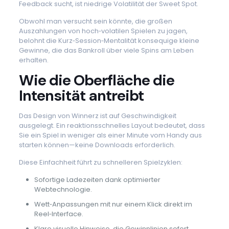
Feedback sucht, ist niedrige Volatilität der Sweet Spot.
Obwohl man versucht sein könnte, die großen
Auszahlungen von hoch‑volatilen Spielen zu jagen,
belohnt die Kurz‑Session‑Mentalität konsequige kleine
Gewinne, die das Bankroll über viele Spins am Leben
erhalten.
Wie die Oberfläche die
Intensität antreibt
Das Design von Winnerz ist auf Geschwindigkeit
ausgelegt. Ein reaktionsschnelles Layout bedeutet, dass
Sie ein Spiel in weniger als einer Minute vom Handy aus
starten können—keine Downloads erforderlich.
Diese Einfachheit führt zu schnelleren Spielzyklen:
Sofortige Ladezeiten dank optimierter
Webtechnologie.
Wett‑Anpassungen mit nur einem Klick direkt im
Reel‑Interface.
Klare visuelle Hinweise, die Gewinnlinien sofort