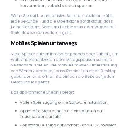
hervorheben, sobald sie sich sperren.
Wenn Sie auf hoch‑intensive Sessions abzielen, zählt
jede Sekunde—und die Oberfläche sorgt dafür, dass
keine Zeit beim Scrollen durch Menüs oder Warten auf
Seitenladezeiten verloren geht.
Mobiles Spielen unterwegs
Viele Spieler nutzen ihre Smartphones oder Tablets, um
während Pendelzeiten oder Mittagspausen schnelle
Sessions zu spielen. Die mobile Browser-Unterstützung
von Winnerz bedeutet, dass Sie nicht an einen Desktop
gebunden sind; öffnen Sie einfach die Seite auf jedem
Gerät und los geht’s.
Das app‑ähnliche Erlebnis bietet:
Vollen Spielzugang ohne Softwareinstallation.
Optimierte Steuerung, die sich natürlich auf
Touchscreens anfühlt.
Konstante Leistung auf Android‑ und iOS‑Browsern.