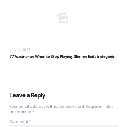
July 14, 2026
777casino-be When to Stop Playing: Slimme Exitstrategieën
Read more
Leave a Reply
Your email address will not be published.
Required fields
are marked
*
Comment
*