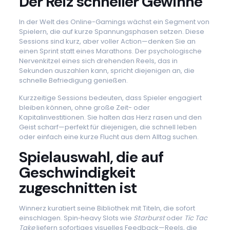
Der Reiz schneller Gewinne
In der Welt des Online-Gamings wächst ein Segment von
Spielern, die auf kurze Spannungsphasen setzen. Diese
Sessions sind kurz, aber voller Action—denken Sie an
einen Sprint statt eines Marathons. Der psychologische
Nervenkitzel eines sich drehenden Reels, das in
Sekunden auszahlen kann, spricht diejenigen an, die
schnelle Befriedigung genießen.
Kurzzeitige Sessions bedeuten, dass Spieler engagiert
bleiben können, ohne große Zeit- oder
Kapitalinvestitionen. Sie halten das Herz rasen und den
Geist scharf—perfekt für diejenigen, die schnell leben
oder einfach eine kurze Flucht aus dem Alltag suchen.
Spielauswahl, die auf
Geschwindigkeit
zugeschnitten ist
Winnerz kuratiert seine Bibliothek mit Titeln, die sofort
einschlagen. Spin‑heavy Slots wie
Starburst
oder
Tic Tac
Take
liefern sofortiges visuelles Feedback—Reels, die