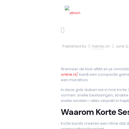
Published by
hamisi
on
June 2
Wanneer de klok aftikt en je onmiddel
online.nl/
biedt een compacte game-e
een marathon.
In deze gids duiken we in hoe korte,
vormen: snelle beslissingen, strakk
snelle winsten—alles verpakt in hapk
Waarom Korte Sess
Korte bursts creëren een ritme dat
vermoeidheid toeslaat.