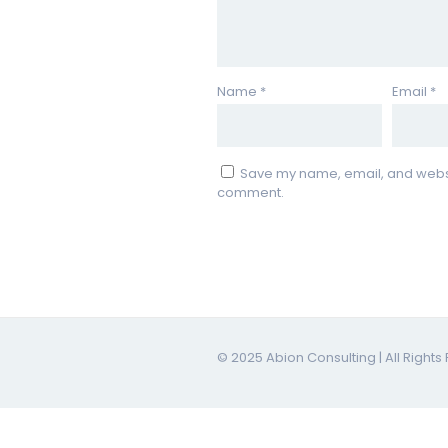
Name
*
Email
*
Save my name, email, and website
comment.
© 2025 Abion Consulting | All Right