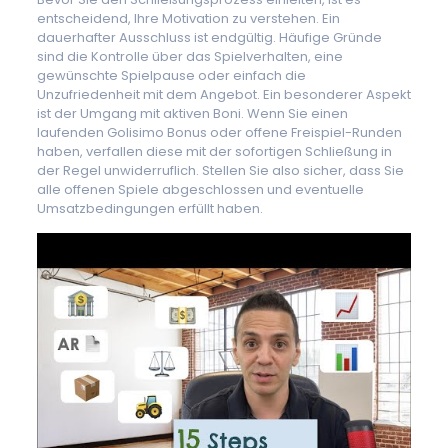
entscheidend, Ihre Motivation zu verstehen. Ein
dauerhafter Ausschluss ist endgültig. Häufige Gründe
sind die Kontrolle über das Spielverhalten, eine
gewünschte Spielpause oder einfach die
Unzufriedenheit mit dem Angebot. Ein besonderer Aspekt
ist der Umgang mit aktiven Boni. Wenn Sie einen
laufenden Golisimo Bonus oder offene Freispiel-Runden
haben, verfallen diese mit der sofortigen Schließung in
der Regel unwiderruflich. Stellen Sie also sicher, dass Sie
alle offenen Spiele abgeschlossen und eventuelle
Umsatzbedingungen erfüllt haben.