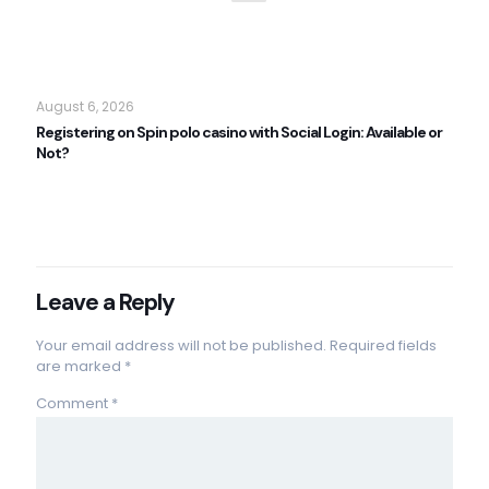
August 6, 2026
Registering on Spin polo casino with Social Login: Available or
Not?
Read more
Leave a Reply
Your email address will not be published.
Required fields
are marked
*
Comment
*