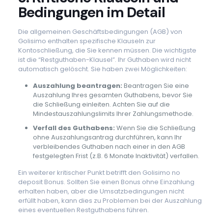
Bedingungen im Detail
Die allgemeinen Geschäftsbedingungen (AGB) von
Golisimo enthalten spezifische Klauseln zur
Kontoschließung, die Sie kennen müssen. Die wichtigste
ist die “Restguthaben-Klausel”. Ihr Guthaben wird nicht
automatisch gelöscht. Sie haben zwei Möglichkeiten:
Auszahlung beantragen:
Beantragen Sie eine
Auszahlung Ihres gesamten Guthabens, bevor Sie
die Schließung einleiten. Achten Sie auf die
Mindestauszahlungslimits Ihrer Zahlungsmethode.
Verfall des Guthabens:
Wenn Sie die Schließung
ohne Auszahlungsantrag durchführen, kann Ihr
verbleibendes Guthaben nach einer in den AGB
festgelegten Frist (z.B. 6 Monate Inaktivität) verfallen.
Ein weiterer kritischer Punkt betrifft den Golisimo no
deposit Bonus. Sollten Sie einen Bonus ohne Einzahlung
erhalten haben, aber die Umsatzbedingungen nicht
erfüllt haben, kann dies zu Problemen bei der Auszahlung
eines eventuellen Restguthabens führen.