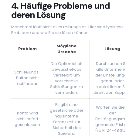
4. Häufige Probleme und
deren Lösung
Manchmal läuft nicht alles reibungslos. Hier sind typische
Probleme und wie Sie sie lösen können:
Mögliche
Problem
Lösung
Ursache
Die Option ist oft
Durchsuchen Sie
bewusst etwas
alle Untermenüs
Schließungs-
versteckt, um
der Einstellungen
Button nicht
vorschnelle
genau oder
auffindbar
Schließungen zu
kontaktieren Sie
vermeiden.
direkt den Support.
Es gibt eine
Warten Sie die in
gesetzliche oder
Konto wird
der
hausinterne
nicht sofort
Bestätigungsmail
Karenzzeit zur
geschlossen
genannte Frist ab
Sicherheit des
(i.d.R. 24-48 Std.).
Spielers.