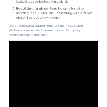
Statistik des Anbieters hilfreich ist.
Bestätigung abwarten:
Sie erhalten eine
Bestätigungs-E-Mail. Die Schließung wird erst mit
dieser Bestätigung wirksam.
Die Bearbeitung dauert meist 24 bis 48 Stunden.
Während dieser Zeit können Sie den Vorgang
normalerweise stornieren.