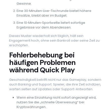
Gewinne.
Eine 30‑Minuten‑Live-Tischrunde bietet höhere
Einsätze, bleibt aber im Budget.
Eine 10‑Minuten‑Sportwette liefert sofortige
Ergebnisse vor dem Abendessen.
Dieses Muster wiederholt sich täglich, hält sein
Engagement hoch, ohne sein Bankroll oder seine Zeit zu
erschöpfen.
Fehlerbehebung bei
häufigen Problemen
während Quick Play
Geschwindigkeit betrifft nicht nur das Gameplay, sondern
auch Banking und Support. Spieler, die ihre Zeit schätzen,
warten selten auf Updates oder Support-Antworten.
Wenn eine Einzahlung nicht sofort angezeigt wird,
nutzen Sie die „schnelle Überweisung“ bei
Kryptowährungen.