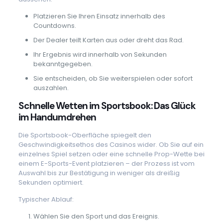
Platzieren Sie Ihren Einsatz innerhalb des
Countdowns.
Der Dealer teilt Karten aus oder dreht das Rad.
Ihr Ergebnis wird innerhalb von Sekunden
bekanntgegeben.
Sie entscheiden, ob Sie weiterspielen oder sofort
auszahlen.
Schnelle Wetten im Sportsbook: Das Glück
im Handumdrehen
Die Sportsbook-Oberfläche spiegelt den
Geschwindigkeitsethos des Casinos wider. Ob Sie auf ein
einzelnes Spiel setzen oder eine schnelle Prop-Wette bei
einem E-Sports-Event platzieren – der Prozess ist vom
Auswahl bis zur Bestätigung in weniger als dreißig
Sekunden optimiert.
Typischer Ablauf:
Wählen Sie den Sport und das Ereignis.