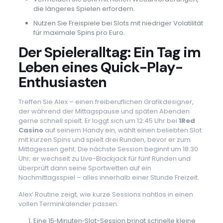
die längeres Spielen erfordern.
Nutzen Sie Freispiele bei Slots mit niedriger Volatilität
für maximale Spins pro Euro.
Der Spieleralltag: Ein Tag im
Leben eines Quick-Play-
Enthusiasten
Treffen Sie Alex – einen freiberuflichen Grafikdesigner,
der während der Mittagspause und späten Abenden
gerne schnell spielt. Er loggt sich um 12:45 Uhr bei
1Red
Casino
auf seinem Handy ein, wählt einen beliebten Slot
mit kurzen Spins und spielt drei Runden, bevor er zum
Mittagessen geht. Die nächste Session beginnt um 18:30
Uhr; er wechselt zu Live-Blackjack für fünf Runden und
überprüft dann seine Sportwetten auf ein
Nachmittagsspiel – alles innerhalb einer Stunde Freizeit.
Alex’ Routine zeigt, wie kurze Sessions nahtlos in einen
vollen Terminkalender passen:
Eine 15‑Minuten‑Slot-Session bringt schnelle kleine