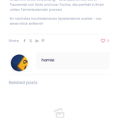
Tausende von Slots und Live-Tische, die perfekt in Ihren
vollen Terminkalender passen.
Ihr nächstes hochintensives Spielerlebnis wartet – nur
einen Klick entfernt!
Share
0
hamisi
Related posts