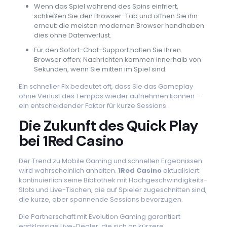
Wenn das Spiel während des Spins einfriert,
schließen Sie den Browser-Tab und öffnen Sie ihn
erneut; die meisten modernen Browser handhaben
dies ohne Datenverlust.
Für den Sofort-Chat-Support halten Sie Ihren
Browser offen; Nachrichten kommen innerhalb von
Sekunden, wenn Sie mitten im Spiel sind.
Ein schneller Fix bedeutet oft, dass Sie das Gameplay
ohne Verlust des Tempos wieder aufnehmen können –
ein entscheidender Faktor für kurze Sessions.
Die Zukunft des Quick Play
bei 1Red Casino
Der Trend zu Mobile Gaming und schnellen Ergebnissen
wird wahrscheinlich anhalten.
1Red Casino
aktualisiert
kontinuierlich seine Bibliothek mit Hochgeschwindigkeits-
Slots und Live-Tischen, die auf Spieler zugeschnitten sind,
die kurze, aber spannende Sessions bevorzugen.
Die Partnerschaft mit Evolution Gaming garantiert
erstklassige Live-Dealer, die sich an kürzere