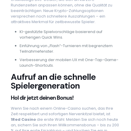
Rundenzeiten anpassen können, ohne die Qualität zu
beeinträchtigen. Neue Krypto-Zahlungsoptionen
versprechen noch schnellere Auszahlungen – ein
attraktives Merkmal für zeitbewusste Spieler.
KI-gestützte Spielvorschläge basierend auf
vorherigen Quick Wins.
Einführung von „Flash“-Turnieren mit begrenztem
Teilnahmefenster.
Verbesserung der mobilen UX mit One-Tap-Game-
Launch-Shortcuts.
Aufruf an die schnelle
Spielergeneration
Hol dir jetzt deinen Bonus!
Wenn Sie nach einem Online-Casino suchen, das Ihre
Zeit respektiert und sofortigen Nervenkitzel bietet, ist
1Red Casino
die erste Wahl. Melden Sie sich noch heute
an, sichern Sie sich Ihren Willkommensbonus – bis zu 200
% auf Ihre erste Einzahlung – und tauchen Sie ein in