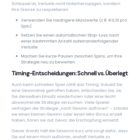
Schlüssel ist, Verluste nicht hinterherzujagen, sondern
Ihre Grenze zu respektieren.
Verwenden Sie niedrigere Münzwerte (z.B. €0,10 pro
Spin).
Setzen Sie einen automatischen Stop-Loss nach
einer bestimmten Anzahl aufeinanderfolgender
Verluste.
Machen Sie kurze Pausen zwischen Spins, um Ihre
Strategie neu zu bewerten.
Timing-Entscheidungen: Schnell vs. Überlegt
Auch beim schnellen Spiel zählt das Timing. Sobald Sie
eine Gewinnlinie getroffen haben, entscheiden Sie, ob
Sie denselben Einsatz wiederholen oder eine leicht
abweichende Strategie versuchen. Viele Spieler
verfolgen die Strategie „nach Gewinn aufhören“ – sobald
sie einen kleinen Gewinn oder einen Mini-Bonus erzielt
haben, hören sie auf, bevor die Erschöpfung einsetzt.
Dieser Ansatz hält die Sessions kurz und sorgt dafür, dass
Sie auf einem Hoch aufhören, anstatt Verluste zu