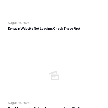
August 6, 2026
Kenspin Website Not Loading: Check These First
Read more
August 6, 2026