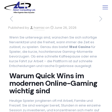
Published by
hamisi
on
June 26, 2026
Wenn Sie unterwegs sind, wünschen Sie sich sofortige
Nervenkitzel und die Freiheit, wann immer die Zeit es
zulässt, zu spielen. Genau das bietet
1Red Casino
für
Spieler, die kurze, hochintensive Gaming-Momente
bevorzugen. Ob eine schnelle Kaffeepause oder eine
kurze Fahrt zur Arbeit – die Plattform ist auf schnelle
Entscheidungen und rasche Ergebnisse ausgelegt.
Warum Quick Wins im
modernen Online-Gaming
wichtig sind
Heutige Spieler jonglieren oft mit Arbeit, Familie und
Freizeit. Sie sind weniger bereit, Stunden in eine einzelne
Session zu investieren, und konzentrieren sich mehr auf